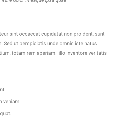
pteur sint occaecat cupidatat non proident, sunt
um. Sed ut perspiciatis unde omnis iste natus
um, totam rem aperiam, illo inventore veritatis
unt
m veniam.
equat.