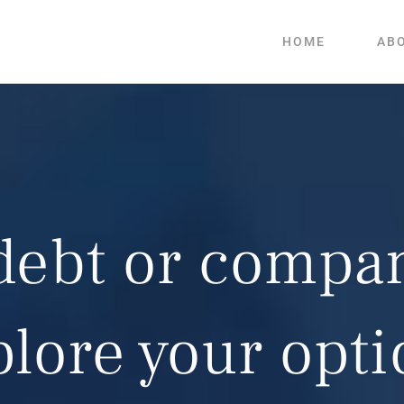
HOME
AB
debt or compa
plore your opti