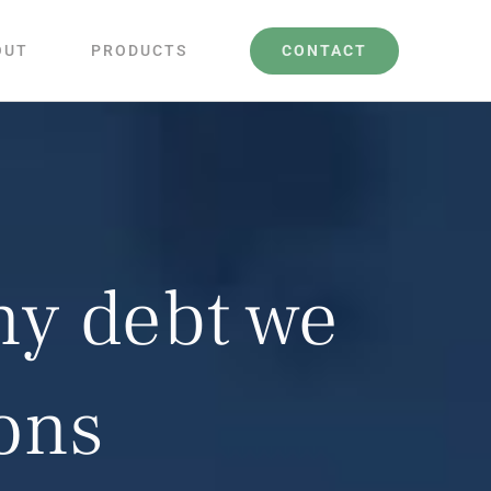
CONTACT
OUT
PRODUCTS
ny debt we
ons