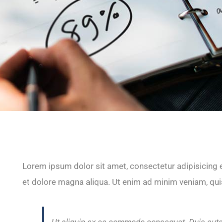
Lorem ipsum dolor sit amet, consectetur adipisicing e
et dolore magna aliqua. Ut enim ad minim veniam, quis
Ut aliquip ex ea commodo consequat. Duis aute 