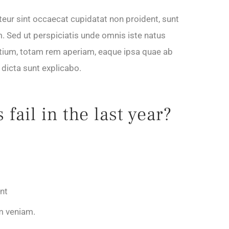
pteur sint occaecat cupidatat non proident, sunt
um. Sed ut perspiciatis unde omnis iste natus
tium, totam rem aperiam, eaque ipsa quae ab
e dicta sunt explicabo.
ail in the last year?
unt
m veniam.