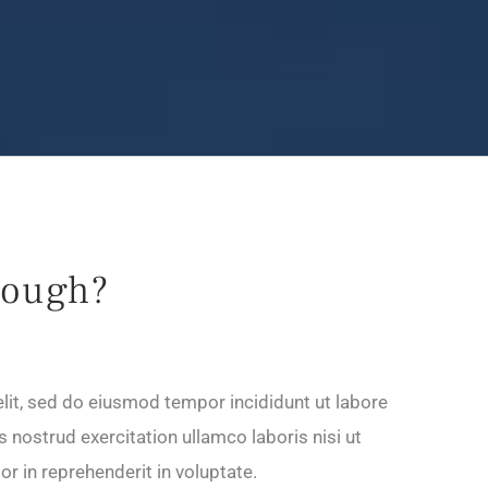
nough?
lit, sed do eiusmod tempor incididunt ut labore
 nostrud exercitation ullamco laboris nisi ut
r in reprehenderit in voluptate.