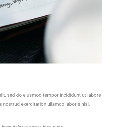
lit, sed do eiusmod tempor incididunt ut labore
 nostrud exercitation ullamco laboris nisi.
irure dolor in eaque ipsa quae